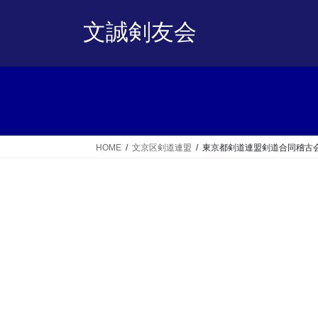
コ
ナ
ン
ビ
文誠剣友会
テ
ゲ
ン
ー
ツ
シ
へ
ョ
ス
ン
キ
に
ッ
移
HOME
文京区剣道連盟
東京都剣道連盟剣道合同稽古
プ
動