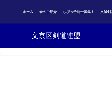
ホーム
会のご紹介
ちびっ子剣士募集！
文誠剣
文京区剣道連盟
て