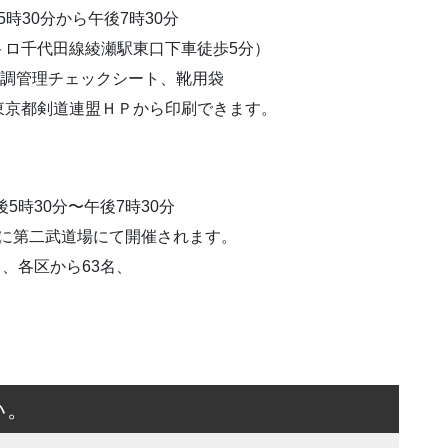
5時30分から午後7時30分
トロ千代田線綾瀬駅東口下車徒歩5分）
体調管理チェックシート、靴用袋
剣道連盟ＨＰから印刷できます。
5時30分〜午後7時30分
7日に第二武道場にて開催されます。
名、各区から63名、
い。