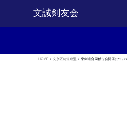
コ
ナ
ン
ビ
文誠剣友会
テ
ゲ
ン
ー
ツ
シ
へ
ョ
ス
ン
キ
に
ッ
移
HOME
文京区剣道連盟
東剣連合同稽古会開催につい
プ
動