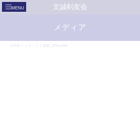
コ
ナ
文誠剣友会
ン
ビ
テ
ゲ
ン
ー
メディア
ツ
シ
へ
ョ
ス
ン
HOME
メディア
DSC_3714.JPG
キ
に
ッ
移
プ
動