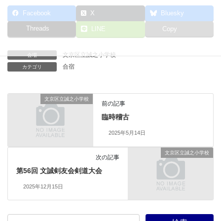
Facebook
X
Bluesky
Threads
LINE
Copy
文京区立誠之小学校
会場
合宿
カテゴリ
文京区立誠之小学校
前の記事
臨時稽古
2025年5月14日
文京区立誠之小学校
次の記事
第56回 文誠剣友会剣道大会
2025年12月15日