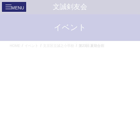
コ
ナ
文誠剣友会
ン
ビ
テ
ゲ
ン
ー
イベント
ツ
シ
へ
ョ
ス
ン
HOME
イベント
文京区立誠之小学校
第23回 夏期合宿
キ
に
ッ
移
プ
動