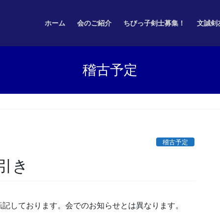
ホーム
会のご紹介
ちびっ子剣士募集！
文誠剣
稽古予定
稽古予定
引き
転記しております。会でのお知らせとは異なります。