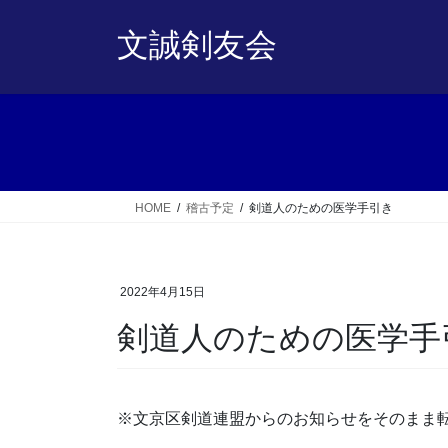
コ
ナ
ン
ビ
文誠剣友会
テ
ゲ
ン
ー
ツ
シ
へ
ョ
ス
ン
キ
に
ッ
移
HOME
稽古予定
剣道人のための医学手引き
プ
動
2022年4月15日
剣道人のための医学手
※文京区剣道連盟からのお知らせをそのまま