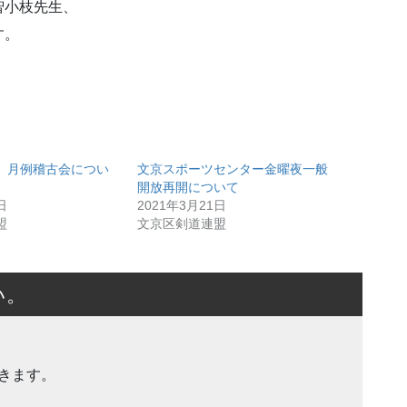
智小枝先生、
す。
道、月例稽古会につい
文京スポーツセンター金曜夜一般
開放再開について
日
2021年3月21日
盟
文京区剣道連盟
い。
きます。