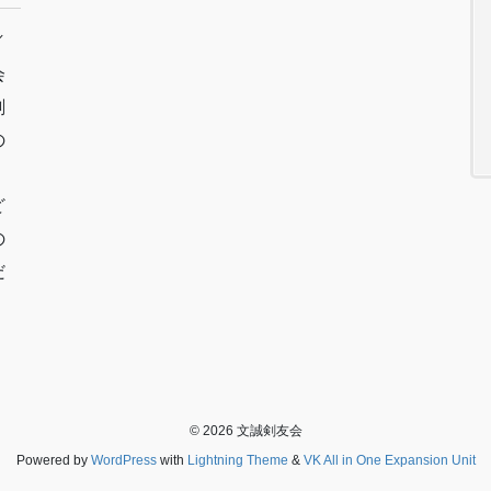
／
会
剣
の
ど
の
だ
© 2026 文誠剣友会
Powered by
WordPress
with
Lightning Theme
&
VK All in One Expansion Unit