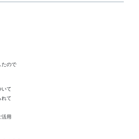
したので
ついて
られて
ご活用