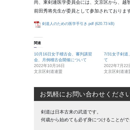
尚、東剣連医学委員会には、文京区から、越
前田秀将先生が委員として参加されておりま
剣道人のための医学手引き.pdf
関連
10月16日女子稽古会、審判講習
7/31女子剣
会、月例稽古会開催について
て
2022年10月16日
2022年7月22
文京区剣道連盟
文京区剣道連
お気軽にお問い合わせくださ
剣道は日本古来の武道です。
何歳から始めても必ず身につけることがで