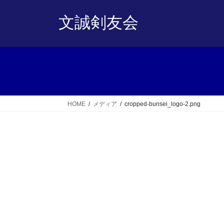
コ
ナ
ン
ビ
文誠剣友会
テ
ゲ
ン
ー
ツ
シ
へ
ョ
ス
ン
キ
に
ッ
移
HOME
メディア
cropped-bunsei_logo-2.png
プ
動