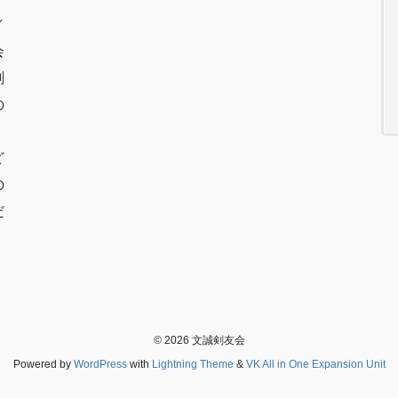
／
会
剣
の
ど
の
だ
© 2026 文誠剣友会
Powered by
WordPress
with
Lightning Theme
&
VK All in One Expansion Unit