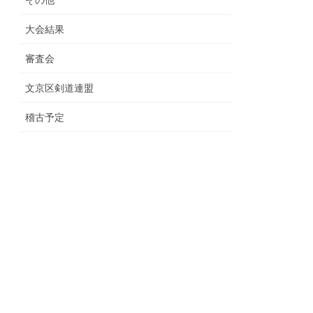
その他
大会結果
審査会
文京区剣道連盟
稽古予定